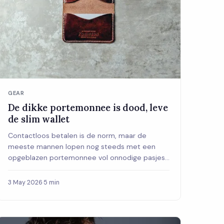
GEAR
De dikke portemonnee is dood, leve
de slim wallet
Contactloos betalen is de norm, maar de
meeste mannen lopen nog steeds met een
opgeblazen portemonnee vol onnodige pasjes.
Tijd voor een slim wallet — hier is wat je moet
weten.
3 May 2026
·
5 min