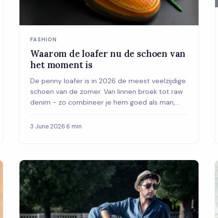
FASHION
Waarom de loafer nu de schoen van
het moment is
De penny loafer is in 2026 de meest veelzijdige
schoen van de zomer. Van linnen broek tot raw
denim - zo combineer je hem goed als man,
met de juiste materialen, kleuren en de
eeuwige sokken-vraag opgelost.
3 June 2026
·
6 min