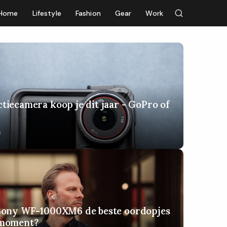
Home
Lifestyle
Fashion
Gear
Work
tiecamera koop je dit jaar - GoPro of
6
 Sony WF-1000XM6 de beste oordopjes
 moment?