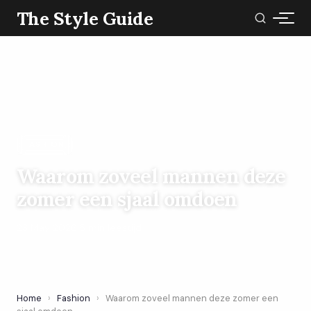
The Style Guide
FASHION
Waarom zoveel mannen deze
zomer een sjaal omdoen
23 May 2026
·
5 min leestijd
Home
›
Fashion
›
Waarom zoveel mannen deze zomer een