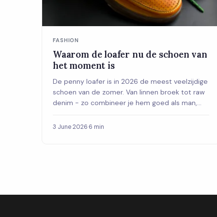
FASHION
Waarom de loafer nu de schoen van
het moment is
De penny loafer is in 2026 de meest veelzijdige
schoen van de zomer. Van linnen broek tot raw
denim - zo combineer je hem goed als man,
met de juiste materialen, kleuren en de
eeuwige sokken-vraag opgelost.
3 June 2026
·
6 min