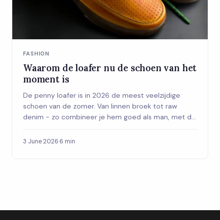
FASHION
Waarom de loafer nu de schoen van het
moment is
De penny loafer is in 2026 de meest veelzijdige
schoen van de zomer. Van linnen broek tot raw
denim - zo combineer je hem goed als man, met de
juiste materialen, kleuren en de eeuwige sokken-
vraag opgelost.
3 June 2026
·
6 min