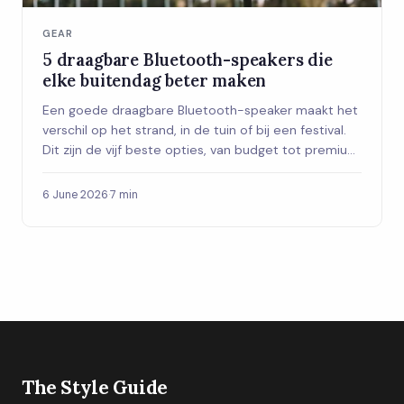
GEAR
5 draagbare Bluetooth-speakers die
elke buitendag beter maken
Een goede draagbare Bluetooth-speaker maakt het
verschil op het strand, in de tuin of bij een festival.
Dit zijn de vijf beste opties, van budget tot premium,
met alles wat je moet weten over waterdichtheid,
batterijduur en geluidskwaliteit.
6 June 2026
·
7 min
The Style Guide